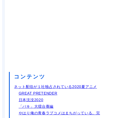
コンテンツ
ネット配信が１社独占されている2020夏アニメ
GREAT PRETENDER
日本沈没2020
「バキ」大擂台賽編
やはり俺の青春ラブコメはまちがっている。完