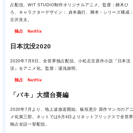
占配信。WIT STUDIO制作オリジナルアニメ。監督：鏑木ひ
ろ、キャラクターデザイン： 貞本義行、脚本・シリーズ構成
古沢良太。
独占 Netflix
日本沈没2020
2020年7月9日、全世界独占配信。小松左京原作小説『日本沈
没』をアニメ化。監督：湯浅政明。
独占 Netflix
「バキ」大擂台賽編
2020年7月より、地上波放送開始。板垣恵介 原作マンガのア
メ化第三部。ネットでは6月4日よりネットフリックスで全世
独占全話一挙配信。