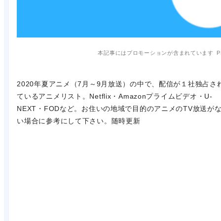
本記事にはプロモーションが含まれています
P
2020年夏アニメ（7月～9月放送）の中で、配信が１社独占さ
ているアニメリスト。Netflix・Amazonプライムビデオ・U-
NEXT・FODなど。お住いの地域で目的のアニメのTV放送が
い場合に参考にして下さい。随時更新