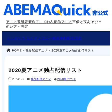
内
容
を
アニメ番組表
新作アニメ
独占配信アニメ
声優と夜あそび
ス
使い方・設定
キ
ッ
シンデレラ などディズニー映画無料配信決定
プ
HOME
>
独占配信アニメ
>
2020夏アニメ独占配信リスト
2020夏アニメ独占配信リスト
2024/9/6
独占配信アニメ
2020夏アニメ