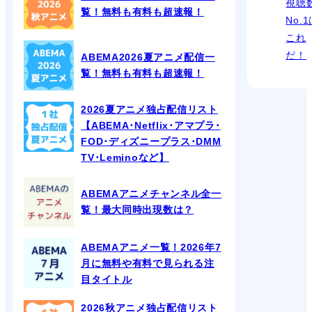
視聴
覧！無料も有料も超速報！
No.
これ
だ！
ABEMA2026夏アニメ配信一
覧！無料も有料も超速報！
2026夏アニメ独占配信リスト
【ABEMA･Netflix･アマプラ･
FOD･ディズニープラス･DMM
TV･Leminoなど】
ABEMAアニメチャンネル全一
覧！最大同時出現数は？
ABEMAアニメ一覧！2026年7
月に無料や有料で見られる注
目タイトル
2026秋アニメ独占配信リスト