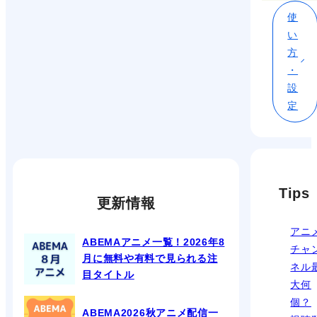
使
い
方
・
設
定
Tips
更新情報
アニ
ABEMAアニメ一覧！2026年8
チャ
月に無料や有料で見られる注
ネル
目タイトル
大何
個？
ABEMA2026秋アニメ配信一