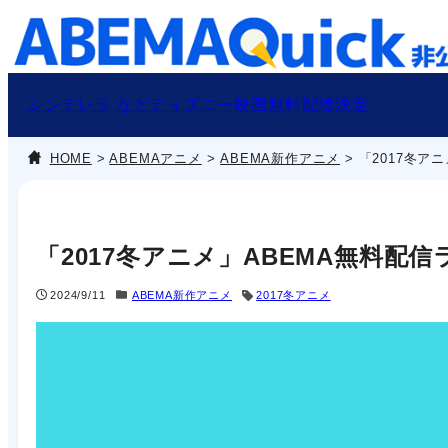
内
容
を
ス
シンデレラ などディズニー映画無料配信決定
キ
HOME
>
ABEMAアニメ
>
ABEMA新作アニメ
>
「2017冬ア
ッ
プ
「2017冬アニメ」ABEMA無料配
2024/9/11
ABEMA新作アニメ
2017冬アニメ