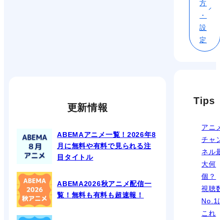
方
・
設
定
Tips
更新情報
アニ
ABEMAアニメ一覧！2026年8
チャ
月に無料や有料で見られる注
ネル
目タイトル
大何
個？
ABEMA2026秋アニメ配信一
視聴
覧！無料も有料も超速報！
No.
これ