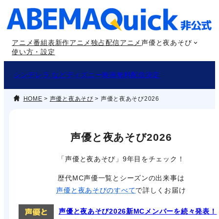
内
容
を
アニメ番組表
新作アニメ
独占配信アニメ
声優と夜あそび
ス
使い方・設定
キ
ッ
シンデレラ などディズニー映画無料配信決定
プ
HOME
>
声優と夜あそび
>
声優と夜あそび2026
声優と夜あそび2026
「声優と夜あそび」9年目をチェック！
歴代MC声優一覧とシーズンの出来事は
声優と夜あそびのすべて
で詳しくお届け
声優と夜あそび2026新MCメンバーを続々発表！