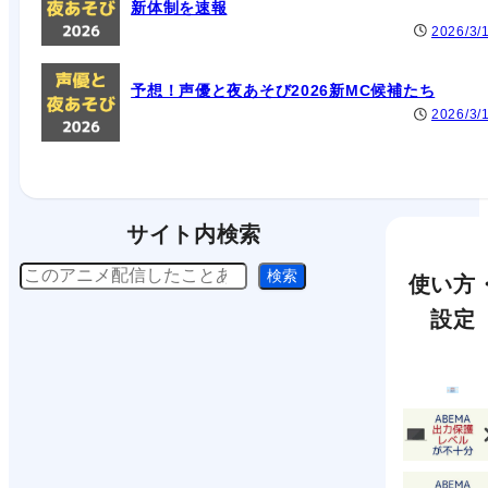
新体制を速報
2026/3/
予想！声優と夜あそび2026新MC候補たち
2026/3/
サイト内検索
検
検索
使い方
索
設定