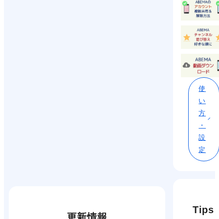
使
い
方
・
設
定
Tips
更新情報