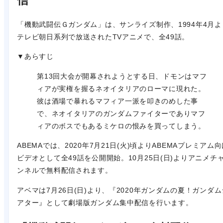
信
「機動武闘伝Ｇガンダム」は、サンライズ制作、1994年4月よ
テレビ朝日系列で放送されたTVアニメで、全49話。
▼あらすじ
第13回大会が開幕されようとする日、ドモンはマフ
ィアが実権を握るネオイタリアのローマに現れた。
彼は酒場で暴れるマフィア一派を叩きのめした事
で、ネオイタリアのガンダムファイターでありマフ
ィアのボスでもあるミケロの恨みを買ってしまう。
ABEMAでは、2020年7月21日(火)頃よりABEMAプレミアム
ビデオとして全49話を公開開始。10月25日(日)よりアニメチ
ンネルで無料配信されます。
アベマは7月26日(日)より、『2020年ガンダムの夏！ガンダム
アター』として劇場版ガンダム集中配信を行います。