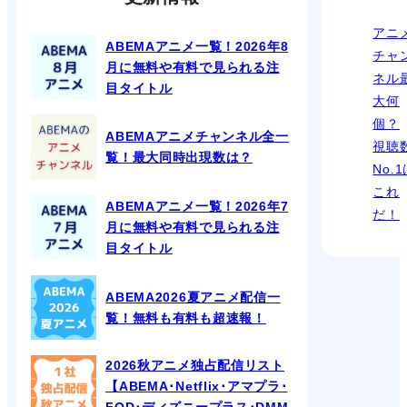
アニ
ABEMAアニメ一覧！2026年8
チャ
月に無料や有料で見られる注
ネル
目タイトル
大何
個？
ABEMAアニメチャンネル全一
視聴
覧！最大同時出現数は？
No.
これ
ABEMAアニメ一覧！2026年7
だ！
月に無料や有料で見られる注
目タイトル
ABEMA2026夏アニメ配信一
覧！無料も有料も超速報！
2026秋アニメ独占配信リスト
【ABEMA･Netflix･アマプラ･
FOD･ディズニープラス･DMM