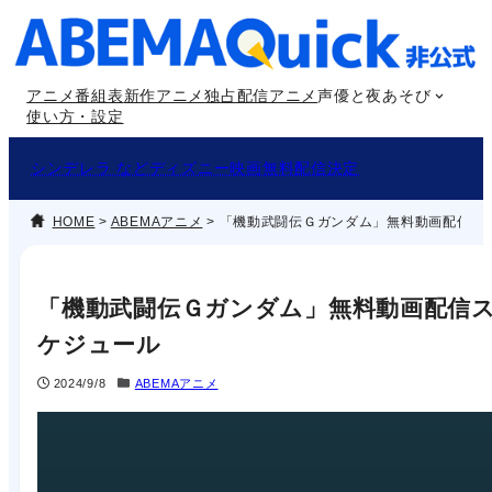
内
容
を
アニメ番組表
新作アニメ
独占配信アニメ
声優と夜あそび
ス
使い方・設定
キ
ッ
シンデレラ などディズニー映画無料配信決定
プ
HOME
>
ABEMAアニメ
>
「機動武闘伝Ｇガンダム」無料動画配信ス
「機動武闘伝Ｇガンダム」無料動画配信
ケジュール
2024/9/8
ABEMAアニメ