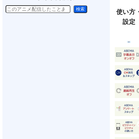
検
検索
使い方
索
設定