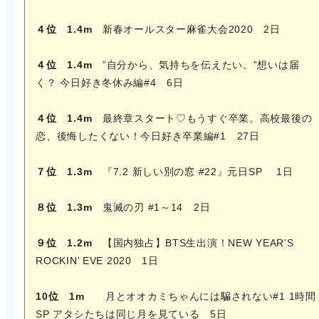
４位 1.4m
新春オールスター麻雀大会2020 2日
４位 1.4m
”自分から、気持ちを伝えたい。”想いは届
く？ 今日好き冬休み編#4 6日
４位 1.4m
最終章スタート♡もうすぐ卒業。高校最後の
恋、後悔したくない！今日好き卒業編#1 27日
７位 1.3m
『7.2 新しい別の窓 #22』元日SP 1日
８位 1.3m
鬼滅の刃 #1～14 2日
９位 1.2m
【国内独占】BTS生出演！NEW YEAR’S
ROCKIN’ EVE 2020 1日
10位 1m
月とオオカミちゃんには騙されない#1 1時間
SP アタシたちは同じ月を見ている 5日