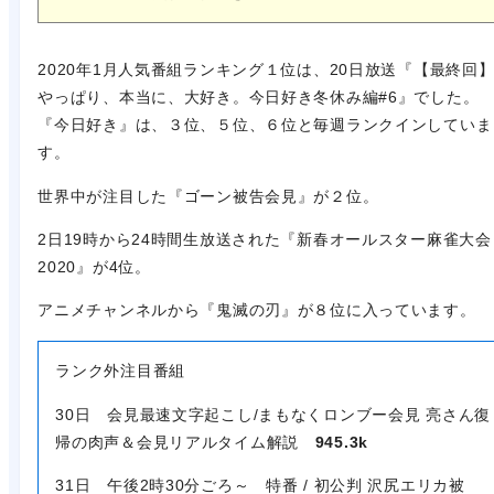
2020年1月人気番組ランキング１位は、20日放送『【最終回
やっぱり、本当に、大好き。今日好き冬休み編#6』でした。
『今日好き』は、３位、５位、６位と毎週ランクインしていま
す。
世界中が注目した『ゴーン被告会見』が２位。
2日19時から24時間生放送された『新春オールスター麻雀大会
2020』が4位。
アニメチャンネルから『鬼滅の刃』が８位に入っています。
ランク外注目番組
30日 会見最速文字起こし/まもなくロンブー会見 亮さん復
帰の肉声＆会見リアルタイム解説
945.3k
31日 午後2時30分ごろ～ 特番 / 初公判 沢尻エリカ被