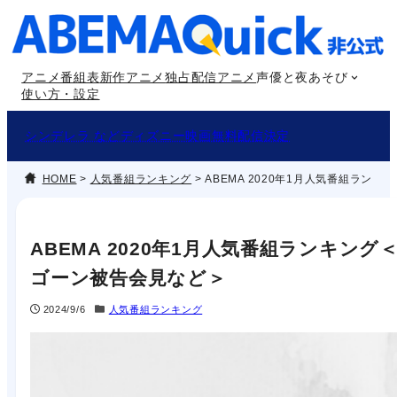
内
容
を
アニメ番組表
新作アニメ
独占配信アニメ
声優と夜あそび
ス
使い方・設定
キ
ッ
シンデレラ などディズニー映画無料配信決定
プ
HOME
>
人気番組ランキング
>
ABEMA 2020年1月人気番組ラン
ABEMA 2020年1月人気番組ランキング
ゴーン被告会見など＞
2024/9/6
人気番組ランキング