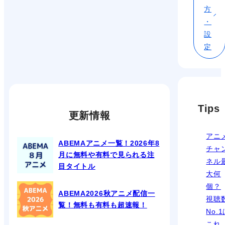
方
・
設
定
Tips
更新情報
アニ
ABEMAアニメ一覧！2026年8
チャ
月に無料や有料で見られる注
ネル
目タイトル
大何
個？
ABEMA2026秋アニメ配信一
視聴
覧！無料も有料も超速報！
No.
これ