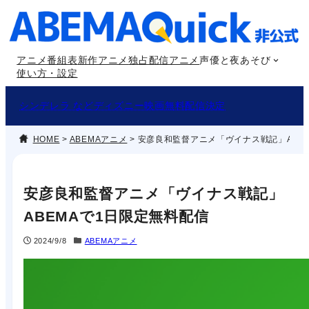
内
容
を
アニメ番組表
新作アニメ
独占配信アニメ
声優と夜あそび
ス
使い方・設定
キ
ッ
シンデレラ などディズニー映画無料配信決定
プ
HOME
>
ABEMAアニメ
>
安彦良和監督アニメ「ヴイナス戦記」ABE
安彦良和監督アニメ「ヴイナス戦記」
ABEMAで1日限定無料配信
2024/9/8
ABEMAアニメ