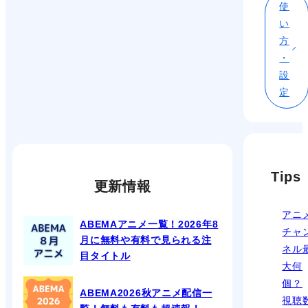
使
い
方
・
設
定
Tips
更新情報
アニ
ABEMAアニメ一覧！2026年8
チャ
月に無料や有料で見られる注
ネル
目タイトル
大何
個？
ABEMA2026秋アニメ配信一
視聴