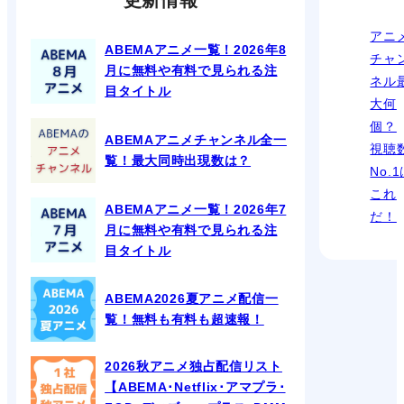
更新情報
アニ
ABEMAアニメ一覧！2026年8
チャ
月に無料や有料で見られる注
ネル
目タイトル
大何
個？
ABEMAアニメチャンネル全一
視聴
覧！最大同時出現数は？
No.
これ
ABEMAアニメ一覧！2026年7
だ！
月に無料や有料で見られる注
目タイトル
ABEMA2026夏アニメ配信一
覧！無料も有料も超速報！
2026秋アニメ独占配信リスト
【ABEMA･Netflix･アマプラ･