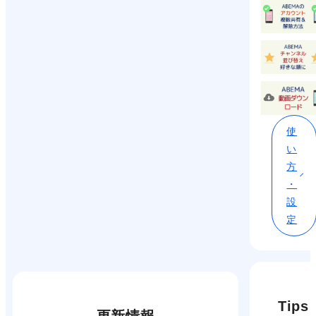
使
い
方
・
設
定
Tips