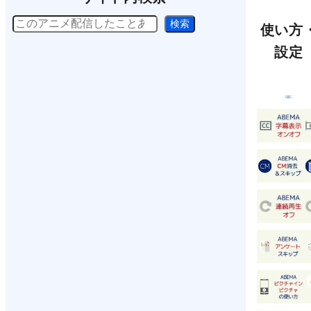
検
検索
使い方
索
設定