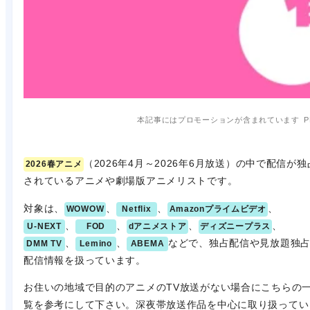
本記事にはプロモーションが含まれています
P
（2026年4月～2026年6月放送）の中で配信が独
2026春アニメ
されているアニメや劇場版アニメリストです。
対象は、
、
、
、
WOWOW
Netflix
Amazonプライムビデオ
、
、
、
、
U-NEXT
FOD
dアニメストア
ディズニープラス
、
、
などで、独占配信や見放題独
DMM TV
Lemino
ABEMA
配信情報を扱っています。
お住いの地域で目的のアニメのTV放送がない場合にこちらの
覧を参考にして下さい。深夜帯放送作品を中心に取り扱ってい