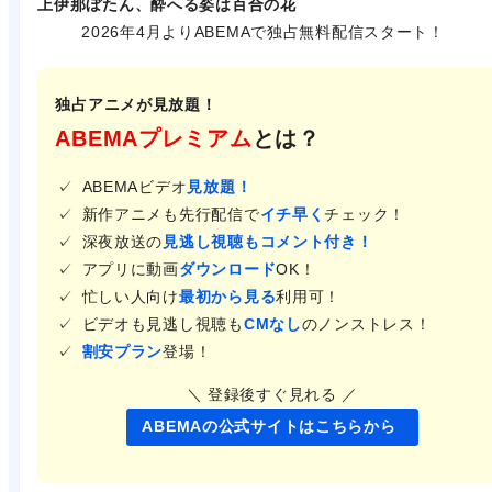
上伊那ぼたん、酔へる姿は百合の花
2026年4月よりABEMAで独占無料配信スタート！
独占アニメが見放題！
ABEMAプレミアム
とは？
ABEMAビデオ
見放題！
新作アニメも先行配信で
イチ早く
チェック！
深夜放送の
見逃し視聴もコメント付き！
アプリに動画
ダウンロード
OK！
忙しい人向け
最初から見る
利用可！
ビデオも見逃し視聴も
CMなし
のノンストレス！
割安プラン
登場！
＼ 登録後すぐ見れる ／
ABEMAの公式サイトはこちらから