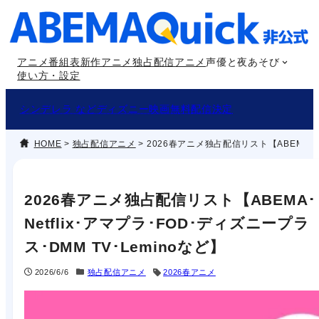
内
容
を
アニメ番組表
新作アニメ
独占配信アニメ
声優と夜あそび
ス
使い方・設定
キ
ッ
シンデレラ などディズニー映画無料配信決定
プ
HOME
>
独占配信アニメ
>
2026春アニメ独占配信リスト【ABEMA･Ne
2026春アニメ独占配信リスト【ABEMA･
Netflix･アマプラ･FOD･ディズニープラ
ス･DMM TV･Leminoなど】
2026/6/6
独占配信アニメ
2026春アニメ