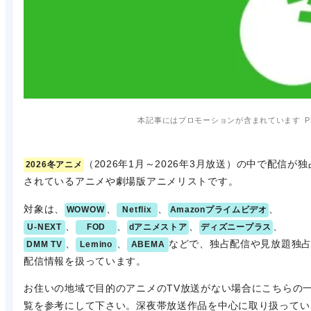
本記事にはプロモーションが含まれています
P
（2026年1月～2026年3月放送）の中で配信が独
2026冬アニメ
されているアニメや劇場版アニメリストです。
対象は、
、
、
、
WOWOW
Netflix
Amazonプライムビデオ
、
、
、
、
U-NEXT
FOD
dアニメストア
ディズニープラス
、
、
などで、独占配信や見放題独
DMM TV
Lemino
ABEMA
配信情報を扱っています。
お住いの地域で目的のアニメのTV放送がない場合にこちらの
覧を参考にして下さい。深夜帯放送作品を中心に取り扱ってい