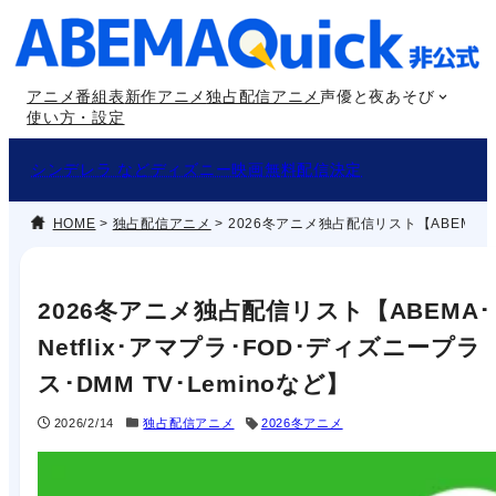
内
容
を
アニメ番組表
新作アニメ
独占配信アニメ
声優と夜あそび
ス
使い方・設定
キ
ッ
シンデレラ などディズニー映画無料配信決定
プ
HOME
>
独占配信アニメ
>
2026冬アニメ独占配信リスト【ABEMA･Ne
2026冬アニメ独占配信リスト【ABEMA･
Netflix･アマプラ･FOD･ディズニープラ
ス･DMM TV･Leminoなど】
2026/2/14
独占配信アニメ
2026冬アニメ