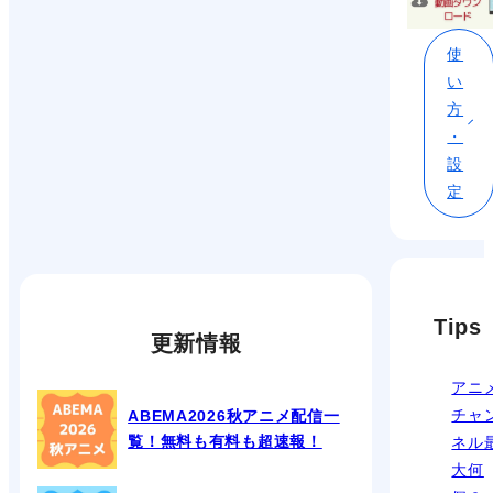
使
い
方
・
設
定
Tips
更新情報
アニ
チャ
ABEMA2026秋アニメ配信一
覧！無料も有料も超速報！
ネル
大何