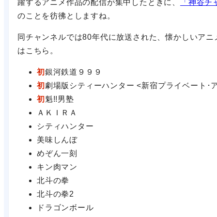
躍するアニメ作品の配信が集中したときに、
「神谷チ
のことを彷彿としますね。
同チャンネルでは80年代に放送された、懐かしいア
はこちら。
初
銀河鉄道９９９
初
劇場版シティーハンター <新宿プライベート･
初
魁!!男塾
ＡＫＩＲＡ
シティハンター
美味しんぼ
めぞん一刻
キン肉マン
北斗の拳
北斗の拳2
ドラゴンボール