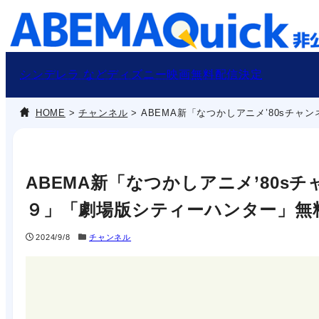
内
容
を
ス
シンデレラ などディズニー映画無料配信決定
キ
HOME
>
チャンネル
>
ABEMA新「なつかしアニメ’80sチ
ッ
プ
ABEMA新「なつかしアニメ’80s
９」「劇場版シティーハンター」無
2024/9/8
チャンネル