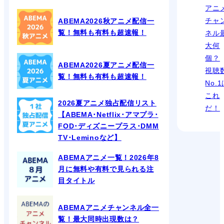
アニ
チャ
ABEMA2026秋アニメ配信一
覧！無料も有料も超速報！
ネル
大何
個？
ABEMA2026夏アニメ配信一
視聴
覧！無料も有料も超速報！
No.
これ
2026夏アニメ独占配信リスト
だ！
【ABEMA･Netflix･アマプラ･
FOD･ディズニープラス･DMM
TV･Leminoなど】
ABEMAアニメ一覧！2026年8
月に無料や有料で見られる注
目タイトル
ABEMAアニメチャンネル全一
覧！最大同時出現数は？