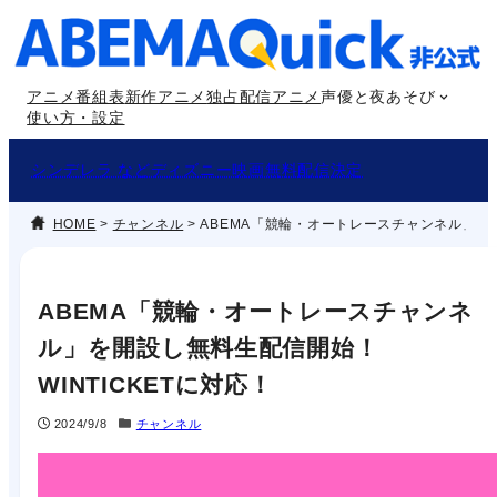
内
容
を
アニメ番組表
新作アニメ
独占配信アニメ
声優と夜あそび
ス
使い方・設定
キ
ッ
シンデレラ などディズニー映画無料配信決定
プ
HOME
>
チャンネル
>
ABEMA「競輪・オートレースチャンネル」を開
ABEMA「競輪・オートレースチャンネ
ル」を開設し無料生配信開始！
WINTICKETに対応！
2024/9/8
チャンネル