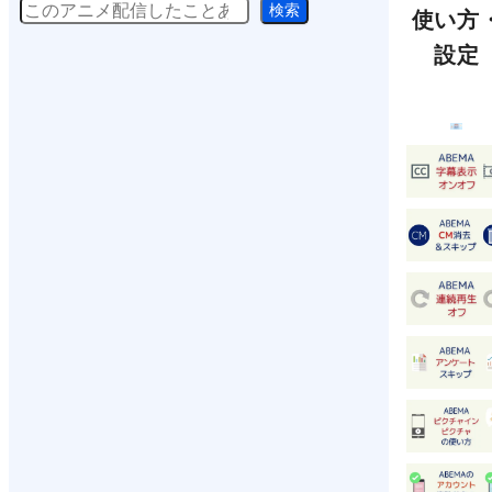
検
検索
使い方
索
設定