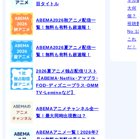
ネル
目タイトル
大何
個？
ABEMA2026秋アニメ配信一
視聴
覧！無料も有料も超速報！
No.
これ
だ！
ABEMA2026夏アニメ配信一
覧！無料も有料も超速報！
2026夏アニメ独占配信リスト
【ABEMA･Netflix･アマプラ･
FOD･ディズニープラス･DMM
TV･Leminoなど】
ABEMAアニメチャンネル全一
覧！最大同時出現数は？
ABEMAアニメ一覧！2026年7