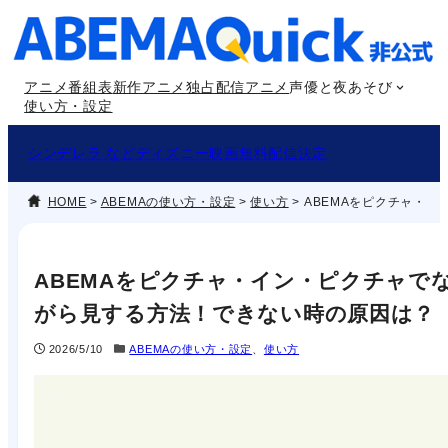
内
容
を
アニメ番組表
新作アニメ
独占配信アニメ
声優と夜あそび
ス
使い方・設定
キ
ッ
シンデレラ などディズニー映画無料配信決定
プ
HOME
>
ABEMAの使い方・設定
>
使い方
>
ABEMAをピクチャ・
ABEMAをピクチャ・イン・ピクチャで
がら見する方法！できない時の原因は？
2026/5/10
ABEMAの使い方・設定
、
使い方