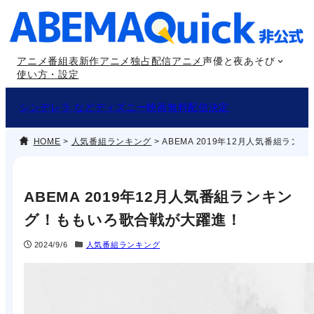
内
容
を
アニメ番組表
新作アニメ
独占配信アニメ
声優と夜あそび
ス
使い方・設定
キ
ッ
シンデレラ などディズニー映画無料配信決定
プ
HOME
>
人気番組ランキング
>
ABEMA 2019年12月人気番組ラ
ABEMA 2019年12月人気番組ランキン
グ！ももいろ歌合戦が大躍進！
2024/9/6
人気番組ランキング