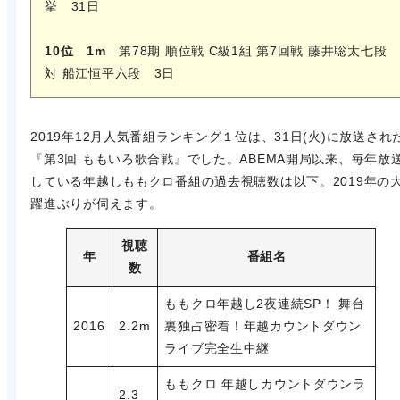
挙 31日
10位 1m
第78期 順位戦 C級1組 第7回戦 藤井聡太七段
対 船江恒平六段 3日
2019年12月人気番組ランキング１位は、31日(火)に放送され
『第3回 ももいろ歌合戦』でした。ABEMA開局以来、毎年放
している年越しももクロ番組の過去視聴数は以下。2019年の
躍進ぶりが伺えます。
視聴
年
番組名
数
ももクロ年越し2夜連続SP！ 舞台
2016
2.2m
裏独占密着！年越カウントダウン
ライブ完全生中継
ももクロ 年越しカウントダウンラ
2.3