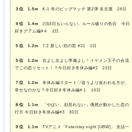
３位 1.5m
K-1 冬のビッグマッチ 第2弾 名古屋 28日
４位 1.4m
2泊3日もいらない。ルール破りの告白 今日
好きグアム編#４ 2日
５位 1.2m
7.2 新しい別の窓 #21 1日
５位 1.2m
右よし左よし準備よし！イケメン王子の合流
でこの恋リセット！？今日好き冬休み編#2 23日
７位 1.2m
冬休み編スタート♡追うより追われる方が、
幸せなのかな？今日好き冬休み編#１ 16日
８位 1.1m
「やばい、顔見れない」偶然が動かした恋の
行方 今日好き冬休み編#3 30日
９位 1.1m
TVアニメ「Fate/stay night [UBW]」 全話一