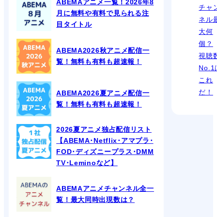
ABEMAアニメ一覧！2026年8
チャ
月に無料や有料で見られる注
ネル
目タイトル
大何
個？
ABEMA2026秋アニメ配信一
視聴
覧！無料も有料も超速報！
No.
これ
だ！
ABEMA2026夏アニメ配信一
覧！無料も有料も超速報！
2026夏アニメ独占配信リスト
【ABEMA･Netflix･アマプラ･
FOD･ディズニープラス･DMM
TV･Leminoなど】
ABEMAアニメチャンネル全一
覧！最大同時出現数は？