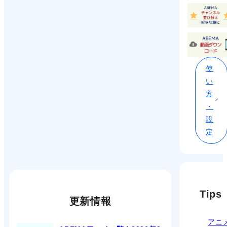
使
い
方
・
設
定
Tips
更新情報
アニ