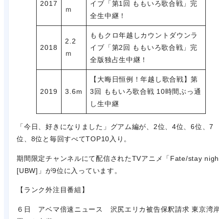
2017
イブ「第1回 ももいろ歌合戦」完
ｍ
全生中継！
ももクロ年越しカウントダウンラ
2.2
2018
イブ「第2回 ももいろ歌合戦」完
ｍ
全版独占生中継！
【大晦日恒例！年越し歌合戦】第
2019
3.6m
3回 ももいろ歌合戦 10時間ぶっ通
し生中継
「今日、好きになりました」グアム編が、2位、4位、6位、7
位、8位と毎回すべてTOP10入り。
期間限定チャンネルにて配信されたTVアニメ「Fate/stay nigh
[UBW]」が9位に入っています。
【ランク外注目番組】
６日 アベマ倍速ニュース 沢尻エリカ被告保釈請求 東京湾