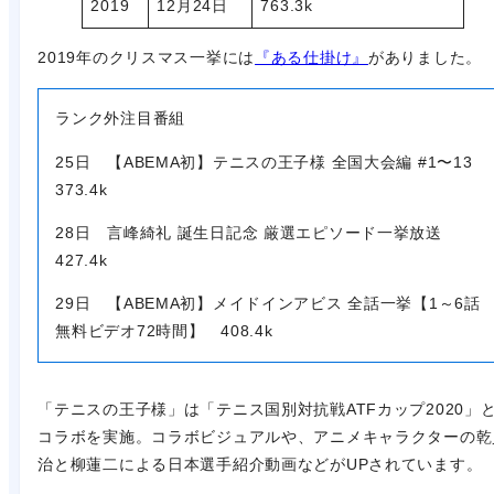
2019
12月24日
763.3k
2019年のクリスマス一挙には
『ある仕掛け』
がありました。
ランク外注目番組
25日 【ABEMA初】テニスの王子様 全国大会編 #1〜13
373.4k
28日 言峰綺礼 誕生日記念 厳選エピソード一挙放送
427.4k
29日 【ABEMA初】メイドインアビス 全話一挙【1～6話
無料ビデオ72時間】 408.4k
「テニスの王子様」は「テニス国別対抗戦ATFカップ2020」
コラボを実施。コラボビジュアルや、アニメキャラクターの乾
治と柳蓮二による日本選手紹介動画などがUPされています。