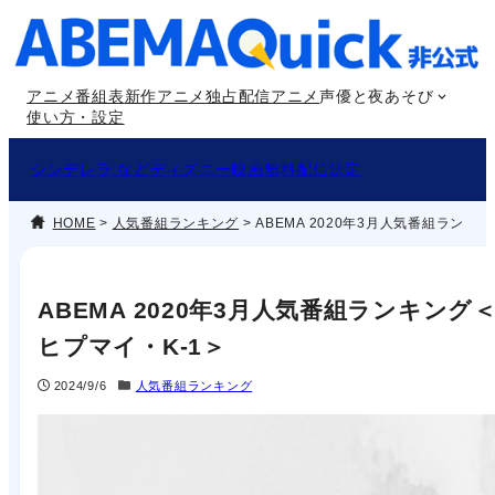
内
容
を
アニメ番組表
新作アニメ
独占配信アニメ
声優と夜あそび
ス
使い方・設定
キ
ッ
シンデレラ などディズニー映画無料配信決定
プ
HOME
>
人気番組ランキング
>
ABEMA 2020年3月人気番組ランキ
ABEMA 2020年3月人気番組ランキング
ヒプマイ・K-1＞
2024/9/6
人気番組ランキング