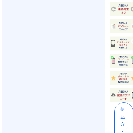
使
い
方
・