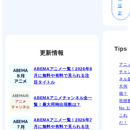
設
定
Tips
更新情報
アニ
ABEMAアニメ一覧！2026年8
チャ
月に無料や有料で見られる注
ネル
目タイトル
大何
個？
ABEMAアニメチャンネル全一
視聴
覧！最大同時出現数は？
No.
これ
ABEMAアニメ一覧！2026年7
だ！
月に無料や有料で見られる注