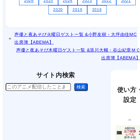
2026
2025
2024
2023
2022
2021
2020
2019
2018
声優と夜あそび火曜日ゲスト一覧 &小野友樹・大坪由佳MC
出席簿【ABEMA】
声優と夜あそび木曜日ゲスト一覧 &浪川大輔・谷山紀章Ｍ
出席簿【ABEMA
サイト内検索
検
検索
使い方
索
設定