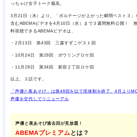
っちゃけ女子トーク最高。
3月21日（水）より、「ボルテージが上がった瞬間ベスト３」
含むABEMAビデオを4月10日（水）まで３週間無料公開！ 
料視聴できるABEMAビデオは、
・2月13日 第43回 三森すずこゲスト回
・10月24日 第29回 ボウリングロケ回
・11月28日 第34回 新宿２丁目ロケ回
以上、３話です。
「声優と夜あそび」は第48回を以て現体制を終了、4月よりM
声優を交代してリニューアル
声優と夜あそび過去回が見放題！
ABEMAプレミアム
とは？