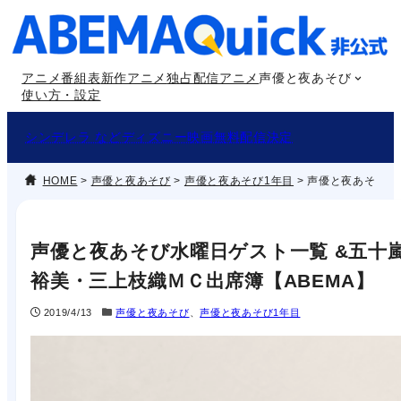
内
容
を
アニメ番組表
新作アニメ
独占配信アニメ
声優と夜あそび
ス
使い方・設定
キ
ッ
シンデレラ などディズニー映画無料配信決定
プ
HOME
>
声優と夜あそび
>
声優と夜あそび1年目
>
声優と夜あそび水
声優と夜あそび水曜日ゲスト一覧 &五十
裕美・三上枝織ＭＣ出席簿【ABEMA】
2019/4/13
声優と夜あそび
、
声優と夜あそび1年目