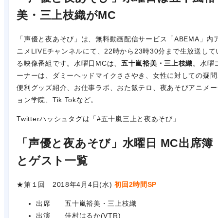
美・三上枝織がMC
「声優と夜あそび」は、無料動画配信サービス「ABEMA」内
ニメLIVEチャンネルにて、22時から23時30分まで生放送して
る映像番組です。水曜日MCは、
五十嵐裕美・三上枝織
。水曜
ーナーは、ダミーヘッドマイクささやき、女性に対しての疑問
便利グッズ紹介、お仕事ラボ、おた飯テロ、夜あそびアニメー
ョン学院、Tik Tokなど。
Twitterハッシュタグは「#五十嵐三上と夜あそび」
「声優と夜あそび」水曜日 MC出席簿
とゲスト一覧
★第１回 2018年4月4日(水)
初回2時間SP
出席 五十嵐裕美・三上枝織
出演 佳村はるか(VTR)