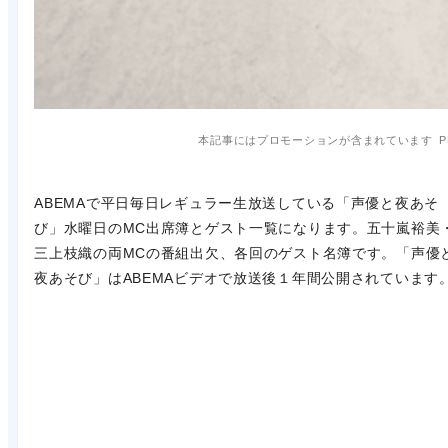
本記事にはプロモーションが含まれています
P
ABEMAで平日毎日レギュラー生放送している「声優と夜あそ
び」水曜日のMC出席簿とゲスト一覧になります。五十嵐裕美
三上枝織の両MCの番組出欠、各回のゲスト名簿です。「声優
夜あそび」はABEMAビデオで放送後１年間公開されています