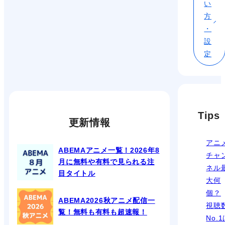
い
方
・
設
定
Tips
更新情報
アニ
ABEMAアニメ一覧！2026年8
チャ
月に無料や有料で見られる注
ネル
目タイトル
大何
個？
ABEMA2026秋アニメ配信一
視聴
覧！無料も有料も超速報！
No.