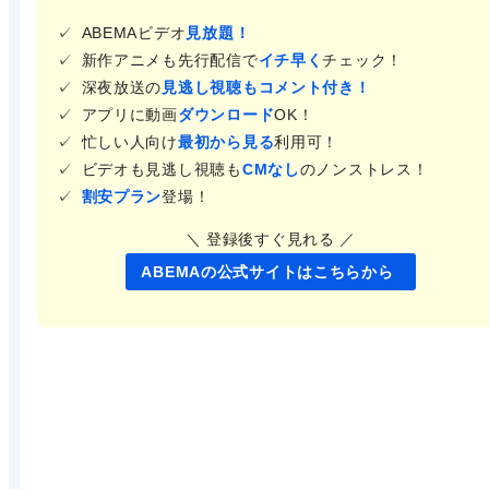
ABEMAビデオ
見放題！
新作アニメも先行配信で
イチ早く
チェック！
深夜放送の
見逃し視聴もコメント付き！
アプリに動画
ダウンロード
OK！
忙しい人向け
最初から見る
利用可！
ビデオも見逃し視聴も
CMなし
のノンストレス！
割安プラン
登場！
＼ 登録後すぐ見れる ／
ABEMAの公式サイトはこちらから