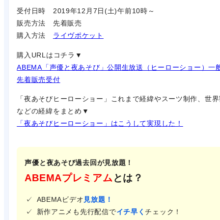
受付日時 2019年12月7日(土)午前10時～
販売方法 先着販売
購入方法
ライヴポケット
購入URLはコチラ▼
ABEMA「声優と夜あそび」公開生放送（ヒーローショー）一
先着販売受付
「夜あそびヒーローショー」これまで経緯やスーツ制作、世界
などの経緯をまとめ▼
「夜あそびヒーローショー」はこうして実現した！
声優と夜あそび過去回が見放題！
ABEMAプレミアム
とは？
ABEMAビデオ
見放題！
新作アニメも先行配信で
イチ早く
チェック！