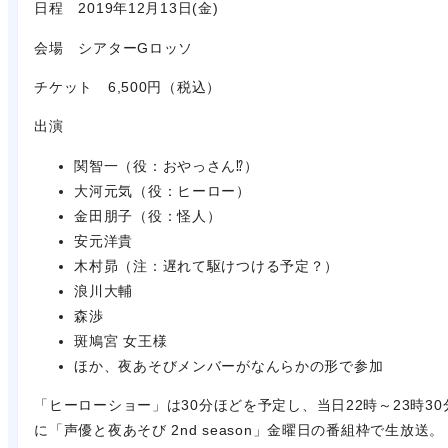
日程 2019年12月13日(金)
会場 シアターGロッソ
チケット 6,500円（税込）
出演
関智一（役：おやっさん⁉）
大河元気（役：ヒーロー）
金田朋子（役：怪人）
安元洋貴
木村昴（注：遅れて駆けつける予定？）
浪川大輔
森渉
斑鳩宮 女王様
ほか、夜あそびメンバーがなんらかの形で参加
「ヒーローショー」は30分ほどを予定し、当日22時～23時30
に「声優と夜あそび 2nd season」金曜日の番組枠で生放送。