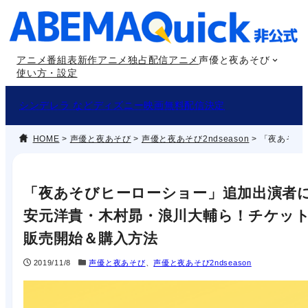
内
容
を
アニメ番組表
新作アニメ
独占配信アニメ
声優と夜あそび
ス
使い方・設定
キ
ッ
シンデレラ などディズニー映画無料配信決定
プ
HOME
>
声優と夜あそび
>
声優と夜あそび2ndseason
>
「夜あそび
「夜あそびヒーローショー」追加出演者
安元洋貴・木村昴・浪川大輔ら！チケッ
販売開始＆購入方法
2019/11/8
声優と夜あそび
、
声優と夜あそび2ndseason