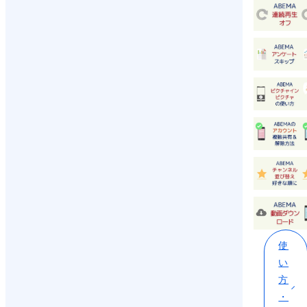
使
い
方
・