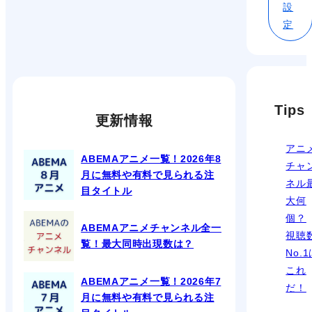
設
定
Tips
更新情報
アニ
ABEMAアニメ一覧！2026年8
チャ
月に無料や有料で見られる注
ネル
目タイトル
大何
個？
ABEMAアニメチャンネル全一
視聴
覧！最大同時出現数は？
No.
これ
ABEMAアニメ一覧！2026年7
だ！
月に無料や有料で見られる注