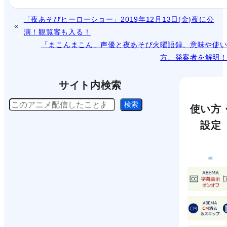
「夜あそびヒーローショー」2019年12月13日(金)夜に公
演！観覧客も入る！
「まこんまこん」声優と夜あそび火曜語録、意味や使
方、発案者を解明
サイト内検索
検
検索
使い方
索
設定