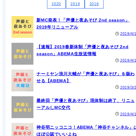
2020
2019
2018
新MC発表！「声優と夜あそび 2nd season」
2019年リニューアル
2019/4/
【速報】2019春新体制「声優と夜あそび 2nd
season」ABEMA生放送情報
2019/4/
ナーミヤン浪川大輔が「声優と夜あそび」を賑わ
せる【ABEMA】
2019/3/
最終回「声優と夜あそび」現体制は終了、リニュ
ーアルしMC交代
2019/4/
神谷明ニッコニコ！ABEMA「神谷チャンネル」
ほぼ公認でいいよね