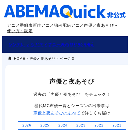
内
容
を
アニメ番組表
新作アニメ
独占配信アニメ
声優と夜あそび
ス
使い方・設定
キ
ッ
シンデレラ などディズニー映画無料配信決定
プ
HOME
>
声優と夜あそび
>
ページ 3
声優と夜あそび
過去の「声優と夜あそび」をチェック！
歴代MC声優一覧とシーズンの出来事は
声優と夜あそびのすべて
で詳しくお届け
2026
2025
2024
2023
2022
2021