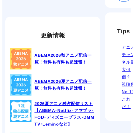
Tips
更新情報
アニ
チャ
ABEMA2026秋アニメ配信一
覧！無料も有料も超速報！
ネル
大何
個？
ABEMA2026夏アニメ配信一
視聴
覧！無料も有料も超速報！
No.
これ
2026夏アニメ独占配信リスト
だ！
【ABEMA･Netflix･アマプラ･
FOD･ディズニープラス･DMM
TV･Leminoなど】