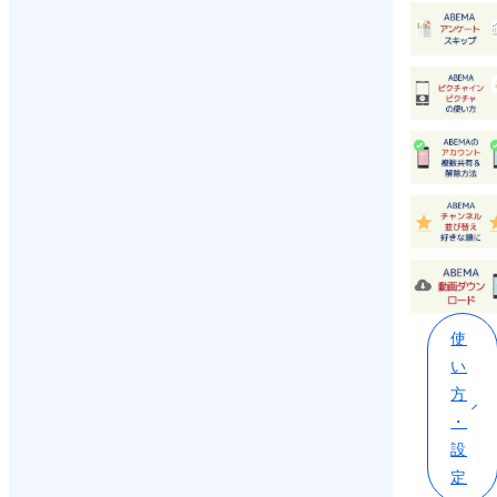
使
い
方
・
設
定