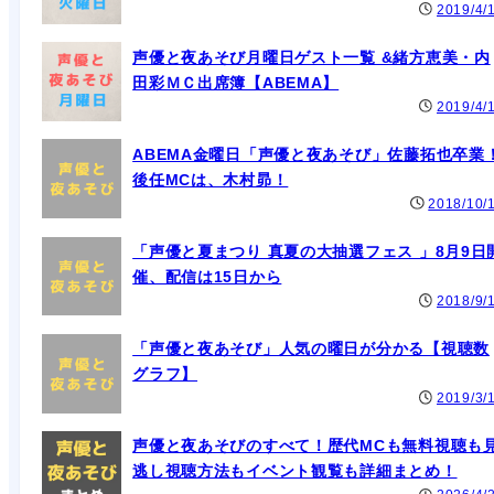
2019/4/
声優と夜あそび月曜日ゲスト一覧 &緒方恵美・内
田彩ＭＣ出席簿【ABEMA】
2019/4/
ABEMA金曜日「声優と夜あそび」佐藤拓也卒業
後任MCは、木村昴！
2018/10/
「声優と夏まつり 真夏の大抽選フェス 」8月9日
催、配信は15日から
2018/9/
「声優と夜あそび」人気の曜日が分かる【視聴数
グラフ】
2019/3/
声優と夜あそびのすべて！歴代MCも無料視聴も
逃し視聴方法もイベント観覧も詳細まとめ！